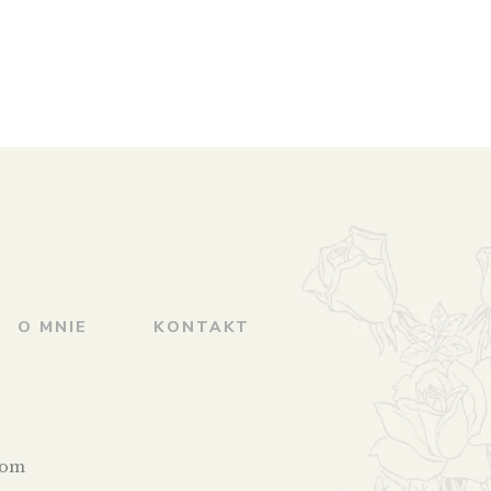
O MNIE
KONTAKT
com