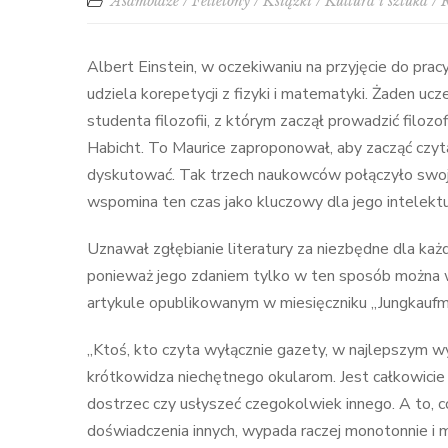
Asamblaże
/
Felietony
/
Książki
/
Kultura i sztuka
/
Albert Einstein, w oczekiwaniu na przyjęcie do pra
udziela korepetycji z fizyki i matematyki. Żaden ucz
studenta filozofii, z którym zaczął prowadzić filoz
Habicht. To Maurice zaproponował, aby zacząć czyt
dyskutować. Tak trzech naukowców połączyło swoje
wspomina ten czas jako kluczowy dla jego intelektu
Uznawał zgłębianie literatury za niezbędne dla ka
ponieważ jego zdaniem tylko w ten sposób można 
artykule opublikowanym w miesięczniku „Jungkaufma
„Ktoś, kto czyta wyłącznie gazety, w najlepszym w
krótkowidza niechętnego okularom. Jest całkowicie
dostrzec czy usłyszeć czegokolwiek innego. A to, c
doświadczenia innych, wypada raczej monotonnie i ma