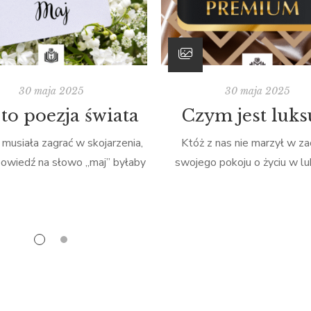
30 maja 2025
30 maja 2025
to poezja świata
Czym jest luks
musiała zagrać w skojarzenia,
Któż z nas nie marzył w za
owiedź na słowo „maj” byłaby
swojego pokoju o życiu w lu
ienia tytułem powieści „Anne
oglądając w internecie lub w t
nych Szczytów”, znaną również
historii różnych sławnych l
nia z Zielonego Wzgórza”. Co
pokazujących nam jedynie s
główną bohaterkę poznajemy,
wersję życia, do której trzeba
yjeżdża ona na Wyspę Księcia
dążyć? Ta wersja zakłada, że
 na początku czerwca, jednak
nosić buty, ubrania i torebki ok
witnących drzew, kolorowych
marek, poprawiać urodę i zat