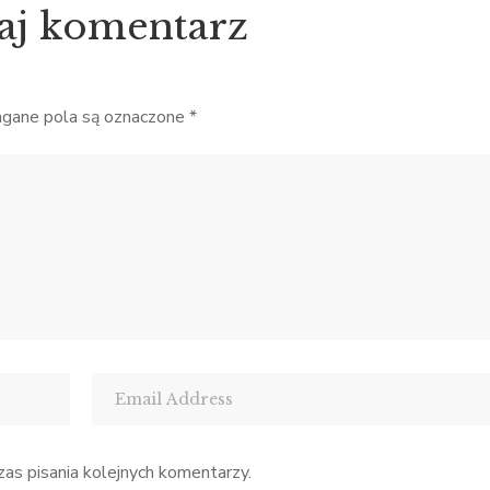
tów i ciepłego wiosennego
proces starzenia się u [
aj komentarz
a idealnie odzwierciedlają to,
co […]
ane pola są oznaczone
*
as pisania kolejnych komentarzy.