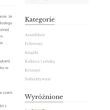
cie, że
Kategorie
 młodego
Conrad
Asamblaże
ym
in
Felietony
Książki
ykami,
Kultura i sztuka
oku w
Résumé
Subiektywnie
a szans
Wyróżnione
zi z