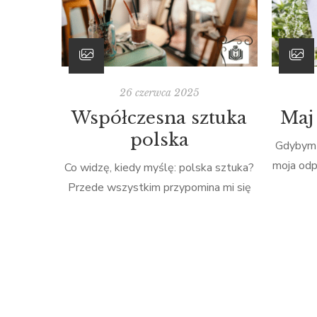
26 czerwca 2025
Współczesna sztuka
Maj 
polska
Gdybym 
moja odp
Co widzę, kiedy myślę: polska sztuka?
bez wątp
Przede wszystkim przypomina mi się
z Zielo
to, o czym uczyła mnie polonistka w
jako „A
liceum: malarstwo Matejki, mazurki
prawda 
Chopina, sonety Mickiewicza, opery
gdy prz
Moniuszki, rysunki Kossaka, pomniki
Edwarda
stojące w centralnych miejscach miast.
opisy k
Co czuję, kiedy myślę: polska sztuka?