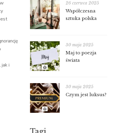
ów
26 czerwca 2025
ły
Współczesna
sztuka polska
jest
gnorancję
30 maja 2025
o
Maj to poezja
świata
jak i
30 maja 2025
Czym jest luksus?
Tagi