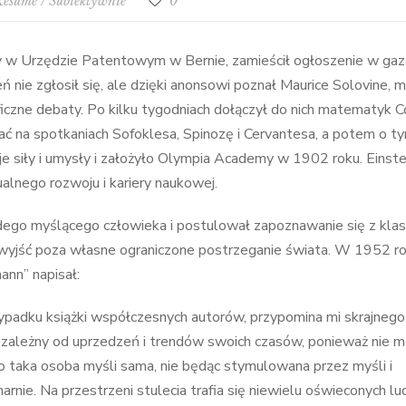
Résumé
/
Subiektywnie
0
cy w Urzędzie Patentowym w Bernie, zamieścił ogłoszenie w gaze
eń nie zgłosił się, ale dzięki anonsowi poznał Maurice Solovine,
oficzne debaty. Po kilku tygodniach dołączył do nich matematyk 
ać na spotkaniach Sofoklesa, Spinozę i Cervantesa, a potem o t
 siły i umysły i założyło Olympia Academy w 1902 roku. Einste
alnego rozwoju i kariery naukowej.
żdego myślącego człowieka i postulował zapoznawanie się z klas
wyjść poza własne ograniczone postrzeganie świata. W 1952 r
nn” napisał:
ypadku książki współczesnych autorów, przypomina mi skrajnego
 zależny od uprzedzeń i trendów swoich czasów, ponieważ nie m
o taka osoba myśli sama, nie będąc stymulowana przez myśli i
rnie. Na przestrzeni stulecia trafia się niewielu oświeconych lud