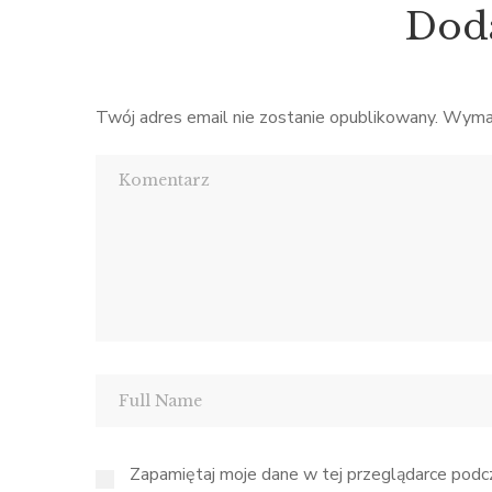
kwia
Smutek. Ale nie dlatego, że polska
Dod
powietrz
sztuka jest zła, bo nie jest. Jest
wspaniała. […]
Twój adres email nie zostanie opublikowany.
Wymag
Zapamiętaj moje dane w tej przeglądarce podcz