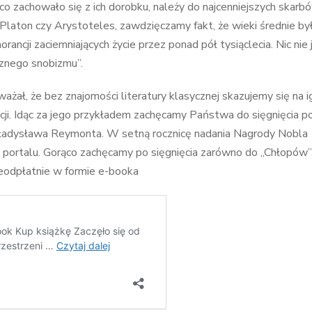
o zachowało się z ich dorobku, należy do najcenniejszych skarb
 Platon czy Arystoteles, zawdzięczamy fakt, że wieki średnie by
ancji zaciemniających życie przez ponad pół tysiąclecia. Nic nie 
cznego snobizmu”.
ażał, że bez znajomości literatury klasycznej skazujemy się na i
cji. Idąc za jego przykładem zachęcamy Państwa do sięgnięcia p
Władysława Reymonta. W setną rocznicę nadania Nagrody Nobla
ortalu. Gorąco zachęcamy po sięgnięcia zarówno do „Chłopów”, 
nieodpłatnie w formie e-booka