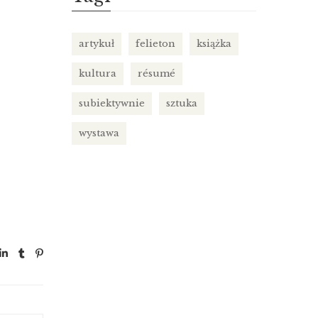
artykuł
felieton
książka
kultura
résumé
subiektywnie
sztuka
wystawa