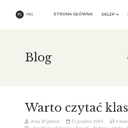
STRONA GŁÓWNA
SKLEP
PL
ENG
Blog
Warto czytać kl
Roza Wigeland
31 grudnia 2024
0 kom