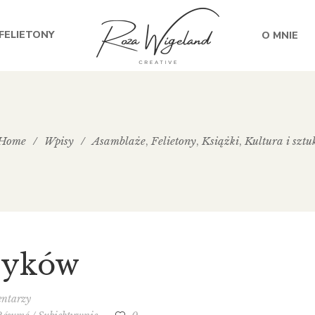
FELIETONY
O MNIE
Home
/
Wpisy
/
Asamblaże
Felietony
Książki
Kultura i sztu
,
,
,
asyków
entarzy