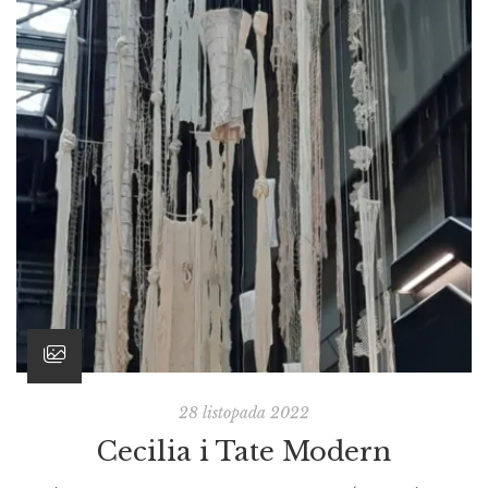
zastanawiam się, co przedstawiają, bo nie przedstawiają nic
szczególnego: plamy, kolory, kształty i linie układające się
w mniej lub bardziej zagmatwany chaos lub wręcz
przeciwnie – geometrię dającą wrażenie uporządkowania i
przewidywalności. […]
28 listopada 2022
Cecilia i Tate Modern