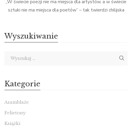
„W świecie poezji nie ma miejsca dla artystów, a w świecie
sztuki nie ma miejsca dla poetów” – tak twierdzi chilijska
artystka Cecilia Vicuña i niestety, chyba ma rację. Jakie to
smutne, że świat nie jest gotowy na szersze spojrzenie i
zobaczenie w ludziach ich złożoności. Wtłacza się nas co
Wyszukiwanie
chwilę w ramki i schematy, […]
Kategorie
Asamblaże
Felietony
Książki