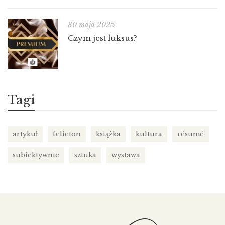
30 maja 2025
Czym jest luksus?
Tagi
artykuł
felieton
książka
kultura
résumé
subiektywnie
sztuka
wystawa