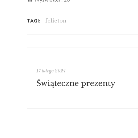
Wyświetleń:
20
felieton
TAGI:
17 lutego 2024
Świąteczne prezenty