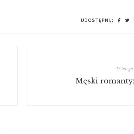
UDOSTĘPNIJ:
17 luteg
Męski romant