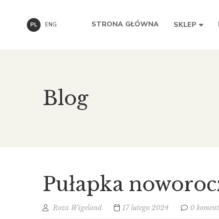
STRONA GŁÓWNA
SKLEP
PL
ENG
Blog
Pułapka noworoc
Roza Wigeland
17 lutego 2024
0 koment