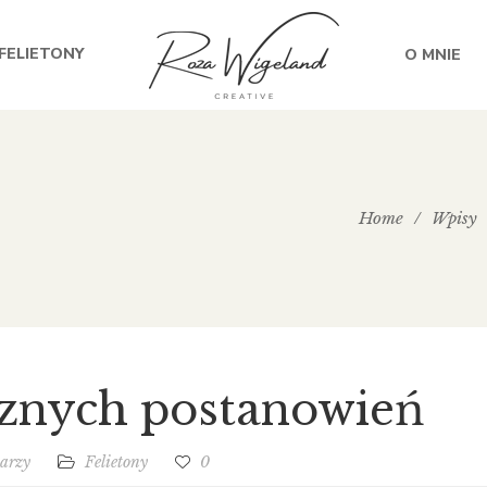
FELIETONY
O MNIE
Home
/
Wpisy
znych postanowień
arzy
Felietony
0