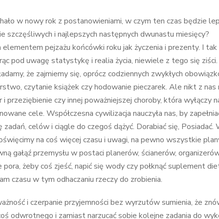
chało w nowy rok z postanowieniami, w czym ten czas będzie lep
ie szczęśliwych i najlepszych następnych dwunastu miesięcy?
lementem pejzażu końcówki roku jak życzenia i prezenty. I ta
c pod uwagę statystykę i realia życia, niewiele z tego się ziści
ładamy, że zajmiemy się, oprócz codziennych zwykłych obowiązk
arstwo, czytanie książek czy hodowanie pieczarek. Ale nikt z nas 
 i przeziębienie czy innej poważniejszej choroby, która wyłączy n
lanowane cele. Współczesna cywilizacja nauczyła nas, by zapełnia
 zadań, celów i ciągle do czegoś dążyć. Dorabiać się, Posiadać.
 poświęcimy na coś więcej czasu i uwagi, na pewno wszystkie plan
wną gałąź przemysłu w postaci planerów, ścianerów, organizerów
pora, żeby coś zjeść, napić się wody czy połknąć suplement diet
am czasu w tym odhaczaniu rzeczy do zrobienia.
uważność i czerpanie przyjemności bez wyrzutów sumienia, że znó
coś odwrotnego i zamiast narzucać sobie kolejne zadania do wyk