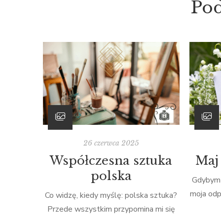
Po
26 czerwca 2025
Współczesna sztuka
Maj 
polska
Gdybym 
moja odp
Co widzę, kiedy myślę: polska sztuka?
bez wątp
Przede wszystkim przypomina mi się