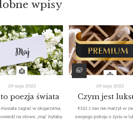
dobne wpisy
30 maja 2025
30 maja 2025
to poezja świata
Czym jest luks
musiała zagrać w skojarzenia,
Któż z nas nie marzył w za
owiedź na słowo „maj” byłaby
swojego pokoju o życiu w lu
ienia tytułem powieści „Anne
oglądając w internecie lub w t