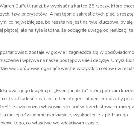
Warren Buffett radzi, by wypisać na kartce 25 rzeczy, które chce
zych, tzw. priorytetów. A następnie zakreślić tych pięć, a resztę
tym, co najważniejsze, bo reszta nie jest na tyle kluczowa, by się
piątce), ale na tyle istotna, że odciągnie uwagę od realizacji te
 postanowisz, zostaje w głowie i zagnieżdża się w podświadomoś
znaczenie i wpływa na nasze postępowanie i decyzje. Umysł lud
ędzie więc próbował ogarnąć kwestie wszystkich celów i w rezul
cKeown i jego książka pt. „Esencjonalista”, którą polecam każde
 stracił radość z istnienia. Ten bloger i influencer radzi, by prz
reść książki można właściwie streścić w trzech słowach: mniej, al
wo, a raczej o świadome niedziałanie, wyskoczenie z pędzącego
obieniu tego, co właściwe we właściwym czasie.