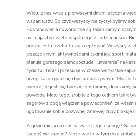
Wielu z nas wraz z pierwszymi dniami stycznia wje
wspanialszy. Bo czyż wszyscy nie życzylibyśmy sob
Postanowienia noworoczne są takim samym stałym e
nie mają zbyt wiele wspólnego z codziennością. Biorą
prostu jest i trzeba to zaakceptować. Wszyscy zak
jeszcze innymi aktywnościami takimi jak: sport, mal
planuje gorszego samopoczucia, „umierania” na katar
życia tu i teraz i przesunie w czasie wszystkie zap
brzegi każdą godzinę i być produktywnym. Mieć listę
nam kit, że jeśli się bardziej postaramy, douczymy,
powiodą. Mało tego, zrobiła z tego całkiem lukraty
zegarów z opcją włączenia powiadomień, że właśnie 
ugotowanie sobie pożywnej zimowej zupy brakuje n
A gdzie miejsce i czas na życie i jego esencję? Na 
czegoś nie zrobiło? Może warto w tym roku zrobić 