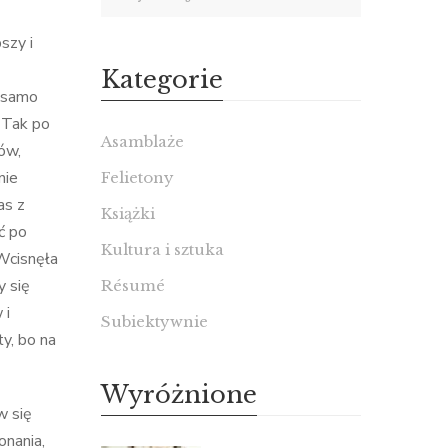
szy i
Kategorie
k samo
. Tak po
Asamblaże
ów,
nie
Felietony
as z
Książki
ć po
Kultura i sztuka
 Wcisnęła
y się
Résumé
 i
Subiektywnie
y, bo na
Wyróżnione
w się
onania,