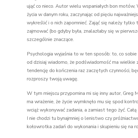
ująć co nieco. Autor wielu wspaniałych bon motów, 
życia w danym roku, zaczynając od pięciu najważniejs
wykreślić i o nich zapomnieć. Zająć się należy tylko 
zajmować (bo gdyby była, znalazłaby się w pierwszej 
szczególnie znaczące.
Psychologia wyjaśnia to w ten sposób: to, co sobie
od dzisiaj wiadomo, że podświadomość ma wielkie 
tendencję do kończenia raz zaczętych czynności, b
rozproszy twoją uwagę.
W tym miejscu przypomina mi się inny autor, Greg M
ma wrażenie, że życie wymknęło mu się spod kontroli i
wciąż wykonywać zadania, a zamiast tego żyć. Całą t
I nie chodzi tu bynajmniej o lenistwo czy próżniact
kołowrotka zadań do wykonania i skupieniu się na r