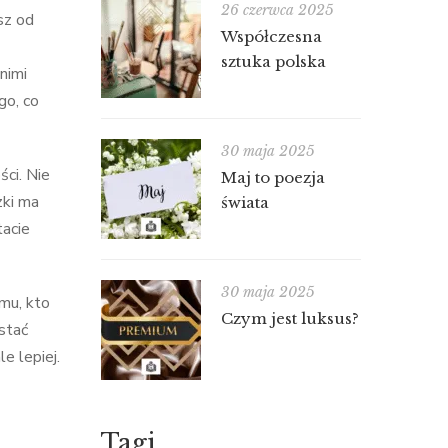
26 czerwca 2025
sz od
Współczesna
sztuka polska
 nimi
go, co
30 maja 2025
ci. Nie
Maj to poezja
zki ma
świata
tacie
30 maja 2025
mu, kto
Czym jest luksus?
estać
e lepiej.
Tagi