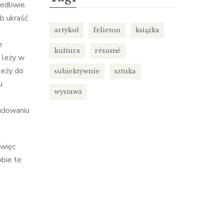
edliwie.
b ukraść
artykuł
felieton
książka
e
kultura
résumé
e leży w
leży do
subiektywnie
sztuka
u
wystawa
budowaniu
 więc
obie te