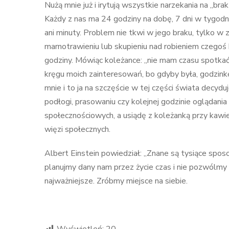
Nużą mnie już i irytują wszystkie narzekania na „b
Każdy z nas ma 24 godziny na dobę, 7 dni w tygodni
ani minuty. Problem nie tkwi w jego braku, tylko 
marnotrawieniu lub skupieniu nad robieniem czegoś 
godziny. Mówiąc koleżance: „nie mam czasu spotkać s
kręgu moich zainteresowań, bo gdyby była, godzin
mnie i to ja na szczęście w tej części świata decydu
podłogi, prasowaniu czy kolejnej godzinie oglądan
społecznościowych, a usiądę z koleżanką przy kawi
więzi społecznych.
Albert Einstein powiedział: „Znane są tysiące sposo
planujmy dany nam przez życie czas i nie pozwólmy
najważniejsze. Zróbmy miejsce na siebie.