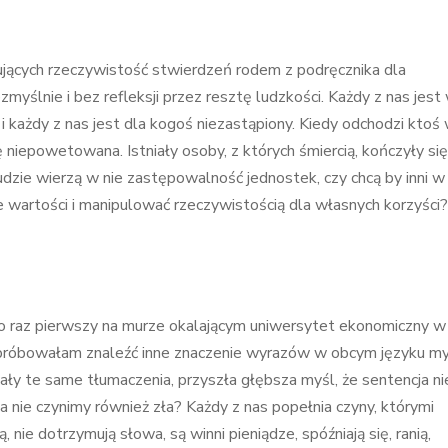
ujących rzeczywistość stwierdzeń rodem z podręcznika dla
ślnie i bez refleksji przez resztę ludzkości. Każdy z nas jes
 każdy z nas jest dla kogoś niezastąpiony. Kiedy odchodzi ktoś 
niepowetowana. Istniały osoby, z których śmiercią, kończyły się
ludzie wierzą w nie zastępowalność jednostek, czy chcą by inni w
ie wartości i manipulować rzeczywistością dla własnych korzyści?
po raz pierwszy na murze okalającym uniwersytet ekonomiczny w
próbowałam znaleźć inne znaczenie wyrazów w obcym języku my
ły te same tłumaczenia, przyszła głębsza myśl, że sentencja ni
ia nie czynimy również zła? Każdy z nas popełnia czyny, którymi
 nie dotrzymują słowa, są winni pieniądze, spóźniają się, ranią,