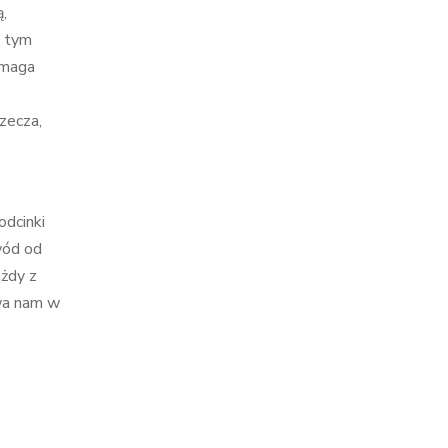
ą,
w tym
omaga
rzecza,
odcinki
wód od
ażdy z
ewa nam w