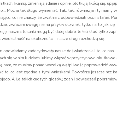
kach, kłamią, zmieniają zdanie i opinie, plotkują, kłócą się, upijaj
go… Można tak długo wymieniać. Tak, tak, również ja i ty mamy 
ająco, co nie znaczy, że zwalnia z odpowiedzialności i starań. P
zie, zwracam uwagę nie na przykry uczynek, tylko na to, jak się
ksję, nasze stosunki mogą być dalej dobre. Jeżeli ktoś tylko zap
edzialność na okoliczności – nasze drogi rozchodzą się.
nim opowiadamy zadecydowały nasze doświadczenia i to, co nas
ących się w nim ludziach lubimy wiązać w przyczynowo-skutkowe 
je się nam, że musimy ponad wszelką wątpliwość poprowadzić wy
ić to, co jest zgodne z tymi wnioskami. Powtórzę jeszcze raz: k
wojego. A ile takich cudzych głosów, zdań i powiedzeń pobrzmi