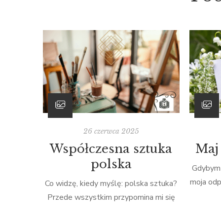
26 czerwca 2025
Współczesna sztuka
Maj 
polska
Gdybym 
moja odp
Co widzę, kiedy myślę: polska sztuka?
bez wątp
Przede wszystkim przypomina mi się
z Zielo
to, o czym uczyła mnie polonistka w