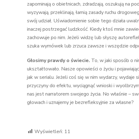
zapominają o obietnicach, zdradzają, oszukują na podat
wyzywają, przeklinają, łamią zasady ruchu drogowe
swój udział. Uświadomienie sobie tego działa uwalni
inaczej postrzegać ludzkość. Kiedy ktoś mnie zawied
zachowuje po nim. Jeżeli widzę lub słyszę autorefle
szuka wymówek lub zrzuca zawsze i wszędzie odpowi
Głosimy prawdy o świecie.
To, w jaki sposób o 
ukształtowało. Nasze opowieści o życiu i pojawiaj
jak w serialu. Jeżeli coś się w nim wydarzy, wyda
przyczyny do efektu, wyciągnąć wnioski i wyolbrzym
nas jest narratorem swojego życia. No właśnie – s
głowach i uznajemy je bezrefleksyjnie za własne?
Wyświetleń:
11