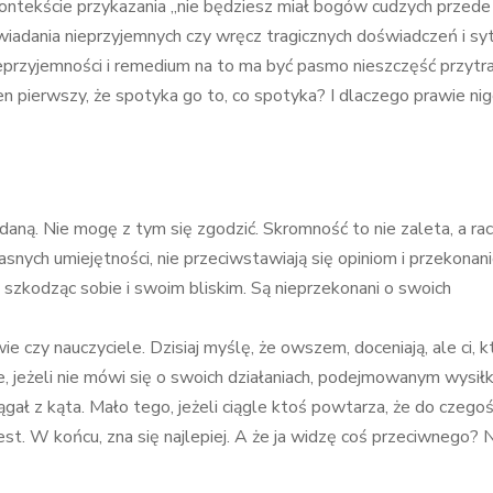
ontekście przykazania „nie będziesz miał bogów cudzych przede
iadania nieprzyjemnych czy wręcz tragicznych doświadczeń i syt
eprzyjemności i remedium na to ma być pasmo nieszczęść przytra
ten pierwszy, że spotyka go to, co spotyka? I dlaczego prawie nig
aną. Nie mogę z tym się zgodzić. Skromność to nie zaleta, a rac
asnych umiejętności, nie przeciwstawiają się opiniom i przekonan
 szkodząc sobie i swoim bliskim. Są nieprzekonani o swoich
czy nauczyciele. Dzisiaj myślę, że owszem, doceniają, ale ci, k
e, jeżeli nie mówi się o swoich działaniach, podejmowanym wysiłk
ciągał z kąta. Mało tego, jeżeli ciągle ktoś powtarza, że do czegoś
jest. W końcu, zna się najlepiej. A że ja widzę coś przeciwnego? 