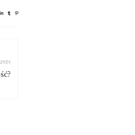
 2024
ść?