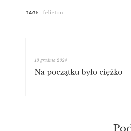
felieton
TAGI:
13 grudnia 2024
Na początku było ciężko
Po