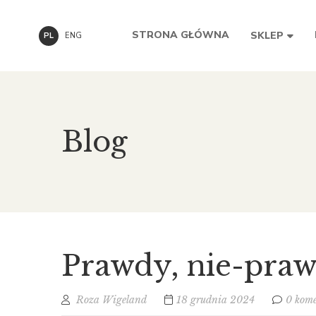
STRONA GŁÓWNA
SKLEP
PL
ENG
Blog
Prawdy, nie-pra
Roza Wigeland
18 grudnia 2024
0 kom