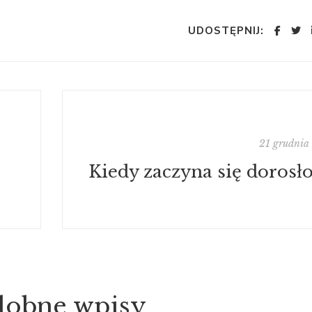
UDOSTĘPNIJ:
21 grudnia
Kiedy zaczyna się dorosło
dobne wpisy