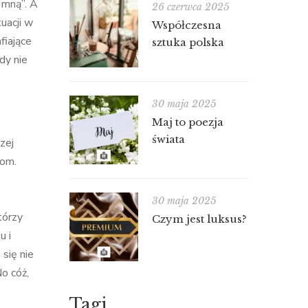
 mną”. A
26 czerwca 2025
uacji w
Współczesna
fiające
sztuka polska
dy nie
30 maja 2025
Maj to poezja
świata
zej
iom.
30 maja 2025
tórzy
Czym jest luksus?
u i
 się nie
No cóż,
Tagi