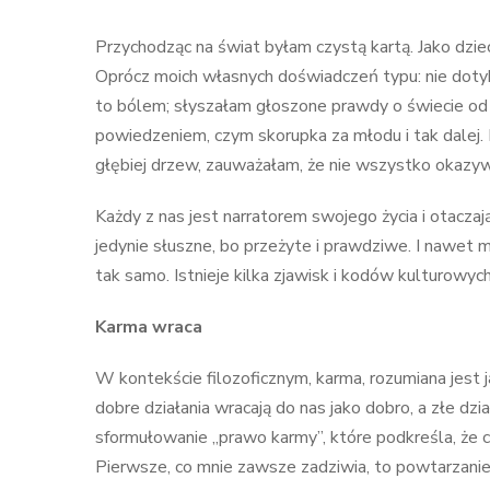
Przychodząc na świat byłam czystą kartą. Jako dziec
Oprócz moich własnych doświadczeń typu: nie dotyk
to bólem; słyszałam głoszone prawdy o świecie od d
powiedzeniem, czym skorupka za młodu i tak dalej. 
głębiej drzew, zauważałam, że nie wszystko okazywa
Każdy z nas jest narratorem swojego życia i otaczaj
jedynie słuszne, bo przeżyte i prawdziwe. I nawet m
tak samo. Istnieje kilka zjawisk i kodów kulturowyc
Karma wraca
W kontekście filozoficznym, karma, rozumiana jest 
dobre działania wracają do nas jako dobro, a złe dzi
sformułowanie „prawo karmy”, które podkreśla, że 
Pierwsze, co mnie zawsze zadziwia, to powtarzanie 