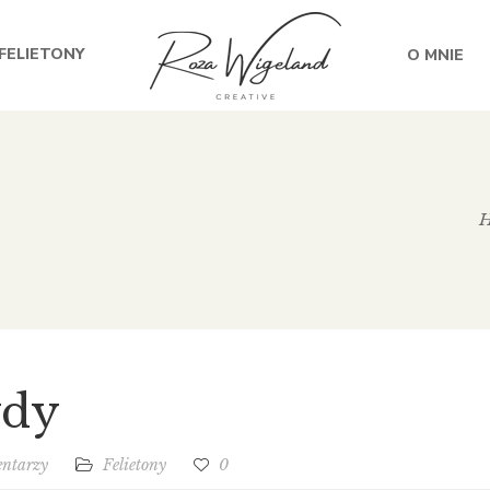
FELIETONY
O MNIE
wdy
entarzy
Felietony
0