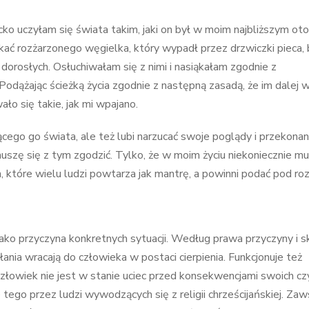
ko uczyłam się świata takim, jaki on był w moim najbliższym oto
ać rozżarzonego węgielka, który wypadł przez drzwiczki pieca, 
orosłych. Osłuchiwałam się z nimi i nasiąkałam zgodnie z
Podążając ścieżką życia zgodnie z następną zasadą, że im dalej 
ło się takie, jak mi wpajano.
ącego go świata, ale też lubi narzucać swoje poglądy i przekonan
uszę się z tym zgodzić. Tylko, że w moim życiu niekoniecznie mu
h, które wielu ludzi powtarza jak mantrę, a powinni podać pod r
jako przyczyna konkretnych sytuacji. Według prawa przyczyny i s
ałania wracają do człowieka w postaci cierpienia. Funkcjonuje też
człowiek nie jest w stanie uciec przed konsekwencjami swoich c
tego przez ludzi wywodzących się z religii chrześcijańskiej. Za