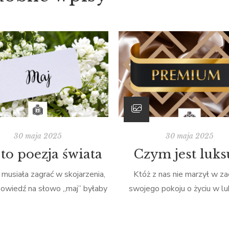
30 maja 2025
30 maja 2025
to poezja świata
Czym jest luks
musiała zagrać w skojarzenia,
Któż z nas nie marzył w za
owiedź na słowo „maj” byłaby
swojego pokoju o życiu w lu
ienia tytułem powieści „Anne
oglądając w internecie lub w t
nych Szczytów”, znaną również
historii różnych sławnych l