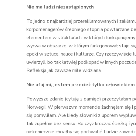
Nie ma ludzi niezastąpionych
To jedno z najbardziej przereklamowanych i zakłam
korpomenagerów średniego stopnia powtarzane bezmy
elementem w strukturach, w których funkcjonujemy i
wyrwa w obszarze, w którym funkcjonował staje się 
epoki w sztuce, nauce i kulturze. Czy rzeczywiście 
uwierzyli, bo tak łatwiej podkopać w innych poczuc
Refleksja jak zawsze mile widziana.
Nie ufaj mi, jestem przecież tylko człowiekiem
Powyższe zdanie (cytuję z pamięci) przeczytałam 
Norwegii. W pierwszym momencie żachnęłam się i 
się pomyliłam. Ale kiedy słowniki z uporem wypluwa
tak zupełnie bez sensu. Bo czyż krocząc ścieżką życ
niekoniecznie chciałby się pochwalić. Ludzie zawodzą,