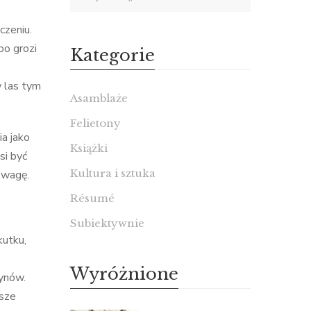
czeniu.
bo grozi
Kategorie
w las tym
Asamblaże
Felietony
ia jako
Książki
si być
Kultura i sztuka
ozwagę.
Résumé
Subiektywnie
kutku,
Wyróżnione
zynów.
wsze