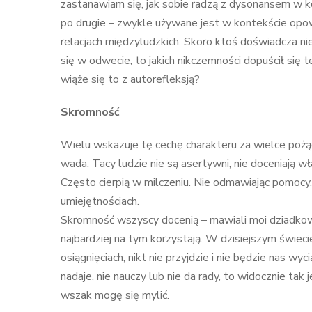
zastanawiam się, jak sobie radzą z dysonansem w k
po drugie – zwykle używane jest w kontekście opow
relacjach międzyludzkich. Skoro ktoś doświadcza ni
się w odwecie, to jakich nikczemności dopuścił się 
wiąże się to z autorefleksją?
Skromność
Wielu wskazuje tę cechę charakteru za wielce pożąd
wada. Tacy ludzie nie są asertywni, nie doceniają wł
Często cierpią w milczeniu. Nie odmawiając pomocy,
umiejętnościach.
Skromność wszyscy docenią – mawiali moi dziadkowie 
najbardziej na tym korzystają. W dzisiejszym świeci
osiągnięciach, nikt nie przyjdzie i nie będzie nas wy
nadaje, nie nauczy lub nie da rady, to widocznie tak 
wszak mogę się mylić.