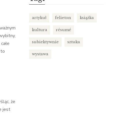
artykuł
felieton
książka
t ważnym
kultura
résumé
wybitny,
subiektywnie
sztuka
 całe
 to
wystawa
śląc, że
e jest