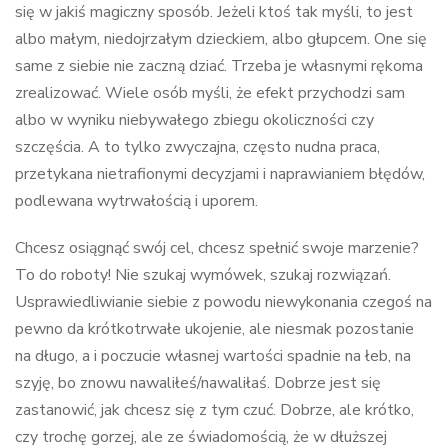
się w jakiś magiczny sposób. Jeżeli ktoś tak myśli, to jest
albo małym, niedojrzałym dzieckiem, albo głupcem. One się
same z siebie nie zaczną dziać. Trzeba je własnymi rękoma
zrealizować. Wiele osób myśli, że efekt przychodzi sam
albo w wyniku niebywałego zbiegu okoliczności czy
szczęścia. A to tylko zwyczajna, często nudna praca,
przetykana nietrafionymi decyzjami i naprawianiem błędów,
podlewana wytrwałością i uporem.
Chcesz osiągnąć swój cel, chcesz spełnić swoje marzenie?
To do roboty! Nie szukaj wymówek, szukaj rozwiązań.
Usprawiedliwianie siebie z powodu niewykonania czegoś na
pewno da krótkotrwałe ukojenie, ale niesmak pozostanie
na długo, a i poczucie własnej wartości spadnie na łeb, na
szyję, bo znowu nawaliłeś/nawaliłaś. Dobrze jest się
zastanowić, jak chcesz się z tym czuć. Dobrze, ale krótko,
czy trochę gorzej, ale ze świadomością, że w dłuższej