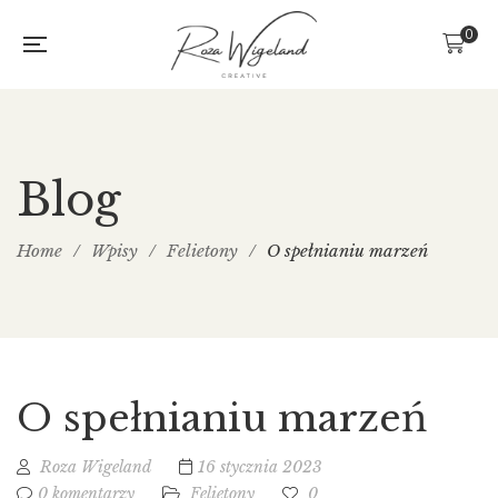
0
Blog
Home
/
Wpisy
/
Felietony
/
O spełnianiu marzeń
O spełnianiu marzeń
Roza Wigeland
16 stycznia 2023
0 komentarzy
Felietony
0