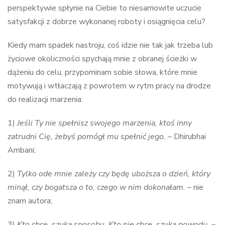
perspektywie spłynie na Ciebie to niesamowite uczucie
satysfakcji z dobrze wykonanej roboty i osiągnięcia celu?
Kiedy mam spadek nastroju, coś idzie nie tak jak trzeba lub
życiowe okoliczności spychają mnie z obranej ścieżki w
dążeniu do celu, przypominam sobie słowa, które mnie
motywują i wtłaczają z powrotem w rytm pracy na drodze
do realizacji marzenia:
1)
Jeśli Ty nie spełnisz swojego marzenia, ktoś inny
zatrudni Cię, żebyś pomógł mu spełnić jego.
– Dhirubhai
Ambani;
2)
Tylko ode mnie zależy czy będę uboższa o dzień, który
minął, czy bogatsza o to, czego w nim dokonałam.
– nie
znam autora;
3)
Kto chce, szuka sposobu. Kto nie chce, szuka powodu.
–