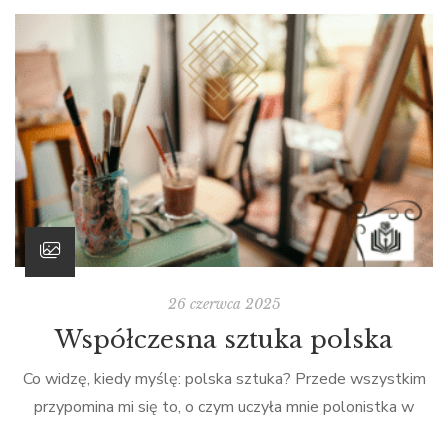
26 czerwca 2025
Współczesna sztuka polska
Co widzę, kiedy myślę: polska sztuka? Przede wszystkim
G
przypomina mi się to, o czym uczyła mnie polonistka w
s
liceum: malarstwo Matejki, mazurki Chopina, sonety