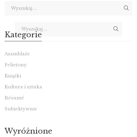
It seems we can’t find what you’re looking for. Perhaps searching
can help.
Kategorie
Asamblaże
Felietony
Książki
Kultura i sztuka
Résumé
Subiektywnie
Wyróżnione