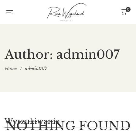
0
Author: admin007
Home
/
admin007
Wyszukiwanie
NOTHING FOUND