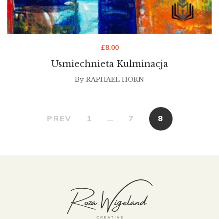
£
8.00
Usmiechnieta Kulminacja
By
RAPHAEL HORN
PREV
1
…
7
8