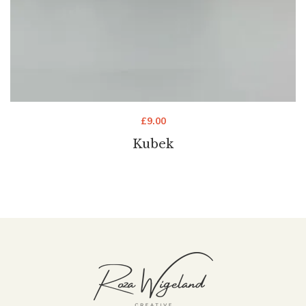
£
9.00
Kubek