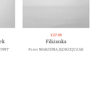
£
27.00
ek
Filiżanka
Kart
MUNT
Przez
MARZENA JĘDRZEJCZAK