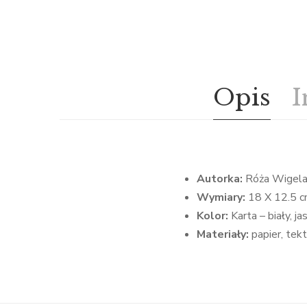
Opis
I
Autorka:
Róża Wigel
Wymiary:
18 X 12.5 cm
Kolor:
Karta – biały, j
Materiały:
papier, tektu