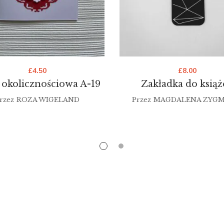
£
4.50
£
8.00
 okolicznościowa A-19
Zakładka do książ
rzez
ROZA WIGELAND
Przez
MAGDALENA ZYG