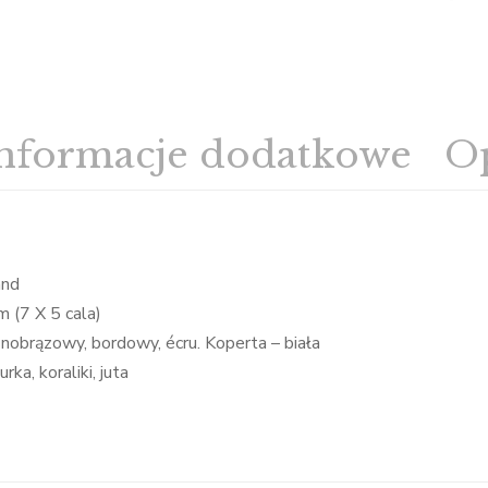
nformacje dodatkowe
Op
and
 (7 X 5 cala)
asnobrązowy, bordowy, écru. Koperta – biała
rka, koraliki, juta