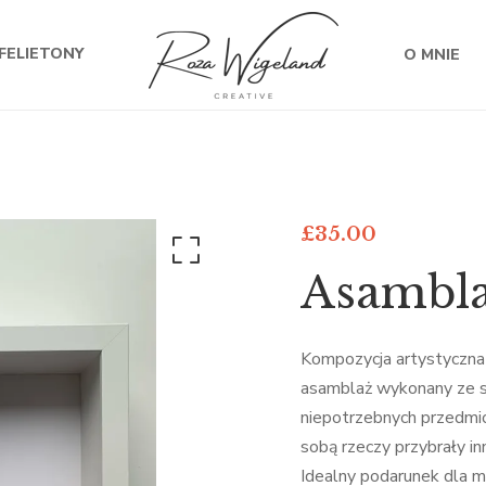
FELIETONY
O MNIE
£
35.00
Asambla
Kompozycja artystyczna
asamblaż wykonany ze s
niepotrzebnych przedmi
sobą rzeczy przybrały in
Idealny podarunek dla m