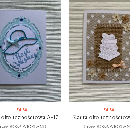
£
4.50
£
4.50
 okolicznościowa A-17
Karta okolicznościow
rzez
ROZA WIGELAND
Przez
ROZA WIGELA