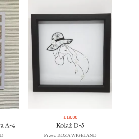
£
19.00
a A-4
Kolaż D-5
ND
Przez
ROZA WIGELAND
Prze