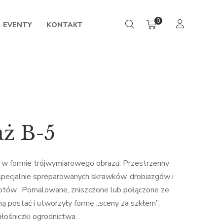
0
EVENTY
KONTAKT
ż B-5
 w formie trójwymiarowego obrazu. Przestrzenny
pecjalnie spreparowanych skrawków, drobiazgów i
otów. Pomalowane, zniszczone lub połączone ze
ną postać i utworzyły formę „sceny za szkłem”.
iłośniczki ogrodnictwa.