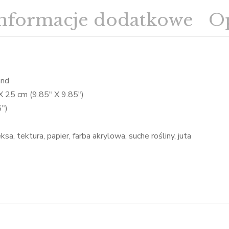
nformacje dodatkowe
Op
and
 25 cm (9.85″ X 9.85″)
6″)
sa, tektura, papier, farba akrylowa, suche rośliny, juta