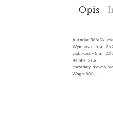
Opis
I
Autorka:
Róża Wigel
Wymiary:
ramka – 25 X
głębokość – 5 cm (2.9
Ramka:
biała
Materiały:
drewno, plek
Waga:
900 g