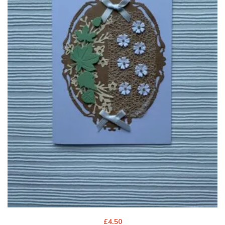
£
4.50