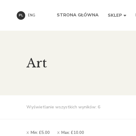
STRONA GŁÓWNA
SKLEP
PL
ENG
Art
Posortowane
Wyświetlanie wszystkich wyników: 6
według
popularności
Min:
£
5.00
Max:
£
10.00